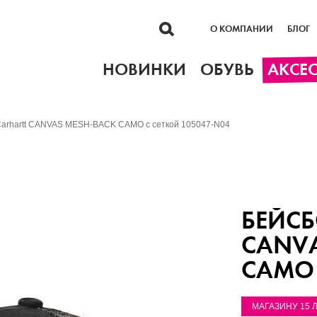
О КОМПАНИИ
БЛОГ
НОВИНКИ
ОБУВЬ
АКСЕ
Carhartt CANVAS MESH-BACK CAMO с сеткой 105047-N04
БЕЙСБ
CANVA
CAMO 
МАГАЗИНУ 15 