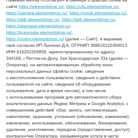
сайте
https://elementshop.ru/
,
https://ufa.elementshop.ru/
,
https://samara.elementshop.ru/
,
https://omsk.elementshop.ru/
,
https://ekb.elementshop.ru/
,
https://spb.elementshop.ru/
,
https://stavropol.elementshop.ru/
,
https://krasnodar.elementshop.ru/
,
https://rostov.elementshop.ru/
(далее — Сайт), я выражаю
своё согласие ИП Лысенко Д.А, ОГРНИП 308616225300013,
ИНН 616202269858, зарегистрированному по адресу:
344166, г Ростов-на-Дону, 2ая Краснодарская 33а (далее —
Оператор), на автоматизированную обработку моих
персональных данных (файлы cookie, сведения
о местоположении пользователя, сведения о действиях
пользователя на сайте, сведения об оборудовании
пользователя, дата и время сессии), в том числе
с использованием программ для автоматического сбора
аналитических данных Яндекс Метрика и Google Analytics, с
совершением действий: сбор, запись, систематизация,
накопление, хранение, уточнение (обновление, изменение),
извлечение, использование, обезличивание, блокирование,
удаление, уничтожение, передача (предоставление, доступ)
контрагентам Оператора, оказывающим услуги в части