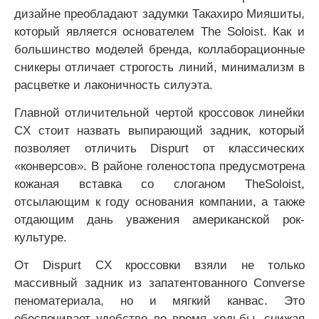
дизайне преобладают задумки Такахиро Мияшиты,
который является основателем The Soloist. Как и
большинство моделей бренда, коллаборационные
сникеры отличает строгость линий, минимализм в
расцветке и лаконичность силуэта.
Главной отличительной чертой кроссовок линейки
CX стоит назвать выпирающий задник, который
позволяет отличить Dispurt от классических
«конверсов». В районе голеностопа предусмотрена
кожаная вставка со слоганом TheSoloist,
отсылающим к году основания компании, а также
отдающим дань уважения американской рок-
культуре.
От Dispurt CX кроссовки взяли не только
массивный задник из запатентованного Converse
пеноматериала, но и мягкий канвас. Это
обеспечивает удобство во время ходьбы, снижая