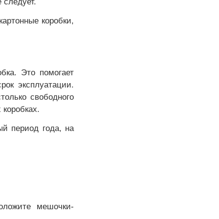
е следует.
картонные коробки,
бка. Это помогает
рок эксплуатации.
только свободного
х коробках.
й период года, на
оложите мешочки-