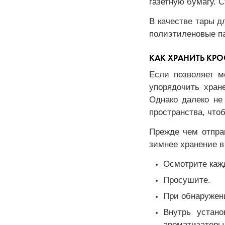
газетную бумагу. 
В качестве тары д
полиэтиленовые па
КАК ХРАНИТЬ КРО
Если позволяет м
упорядочить хран
Однако далеко не
пространства, что
Прежде чем отпра
зимнее хранение в
Осмотрите кажд
Просушите.
При обнаружени
Внутрь устан
ароматизаторы