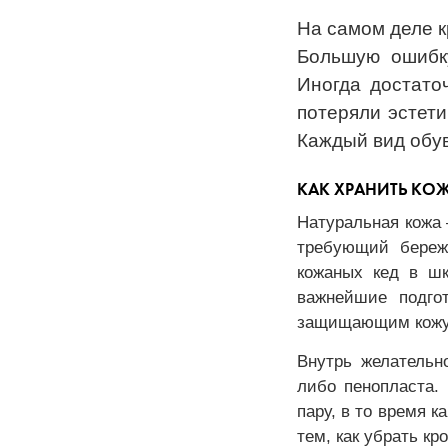
На самом деле к
Большую ошибку
Иногда достато
потеряли эстети
Каждый вид обув
КАК ХРАНИТЬ КО
Натуральная кожа 
требующий береж
кожаных кед в ш
важнейшие подго
защищающим кожу 
Внутрь желательн
либо пенопласта.
пару, в то время к
тем, как убрать кр