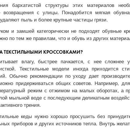
ния бархатистой структуры этих материалов необ
 возвращения с улицы. Понадобится мягкая обувна
 удаляют пыль и более крупные частицы грязи.
уком и замшей категорически не подходят обувные кре
жно по тем же правилам, что и обувь из других материа
ЗА ТЕКСТИЛЬНЫМИ КРОССОВКАМИ?
итывает влагу, быстрее пачкается, с нее сложнее у
сткой. Текстильные модели иногда приходится сти
ий. Обычно рекомендации по уходу дает производите
можно придерживаться общих советов. Например, дл
пературный режим с отжимом на малых оборотах, а пр
плой мыльной воде с последующим деликатным воздейс
активного трения.
тильные кеды нужно хорошо просушить без принудите
ьных приборов и других источников тепла. Внутрь жела