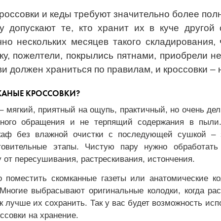
россовки и кеды требуют значительно более пол
 допускают те, кто хранит их в куче другой 
чно нескольких месяцев такого складирования, 
ку, пожелтели, покрылись пятнами, приобрели н
и должен храниться по правилам, и кроссовки – 
ЖАНЫЕ КРОССОВКИ?
– мягкий, приятный на ощупь, практичный, но очень де
ного обращения и не терпящий содержания в пыли.
каф без влажной очистки с последующей сушкой – з
товительные этапы. Чистую пару нужно обработать
от пересушивания, растрескивания, истончения.
о поместить скомканные газеты или анатомические ко
 Многие выбрасывают оригинальные колодки, когда ра
ак лучше их сохранить. Так у вас будет возможность ис
оссовки на хранение.