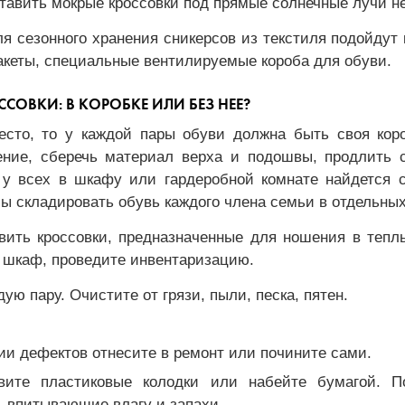
Ставить мокрые кроссовки под прямые солнечные лучи н
ля сезонного хранения сникерсов из текстиля подойдут 
кеты, специальные вентилируемые короба для обуви.
ССОВКИ: В КОРОБКЕ ИЛИ БЕЗ НЕЕ?
есто, то у каждой пары обуви должна быть своя коро
ение, сберечь материал верха и подошвы, продлить с
 у всех в шкафу или гардеробной комнате найдется с
бы складировать обувь каждого члена семьи в отдельны
вить кроссовки, предназначенные для ношения в теплы
 шкаф, проведите инвентаризацию.
ую пару. Очистите от грязи, пыли, песка, пятен.
и дефектов отнесите в ремонт или почините сами.
овите пластиковые колодки или набейте бумагой. П
, впитывающие влагу и запахи.