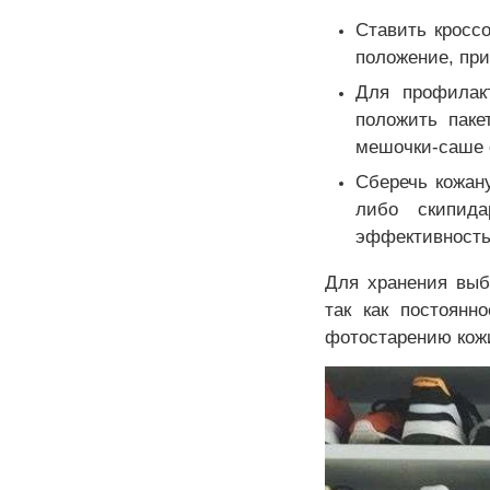
Ставить кросс
положение, пр
Для профилакт
положить паке
мешочки-саше 
Сберечь кожан
либо скипид
эффективность
Для хранения выб
так как постоянн
фотостарению кожи