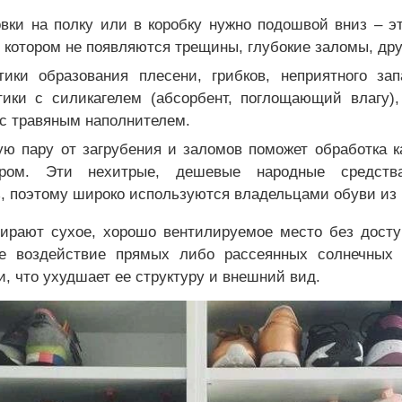
овки на полку или в коробку нужно подошвой вниз – э
и котором не появляются трещины, глубокие заломы, д
ики образования плесени, грибков, неприятного за
тики с силикагелем (абсорбент, поглощающий влагу),
с травяным наполнителем.
ую пару от загрубения и заломов поможет обработка 
аром. Эти нехитрые, дешевые народные средств
, поэтому широко используются владельцами обуви из 
ирают сухое, хорошо вентилируемое место без досту
ое воздействие прямых либо рассеянных солнечных
, что ухудшает ее структуру и внешний вид.