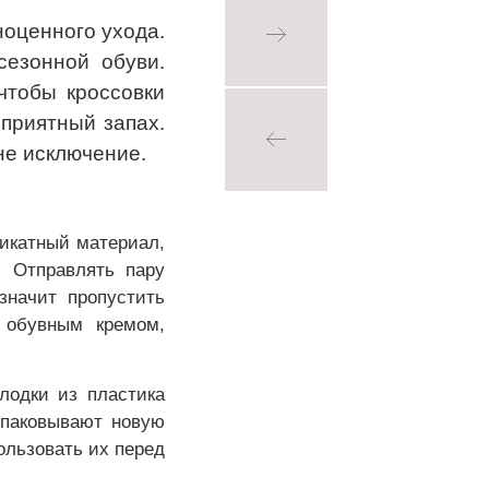
ноценного ухода.
сезонной обуви.
чтобы кроссовки
еприятный запах.
не исключение.
ликатный материал,
 Отправлять пару
начит пропустить
 обувным кремом,
лодки из пластика
спаковывают новую
пользовать их перед