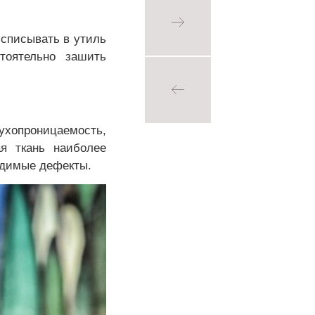
 списывать в утиль
тоятельно зашить
духопроницаемость,
ая ткань наиболее
видимые дефекты.