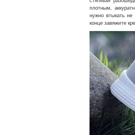
стягивая разошед
плотным, аккурат
нужно втыкать не 
конце завяжите кр