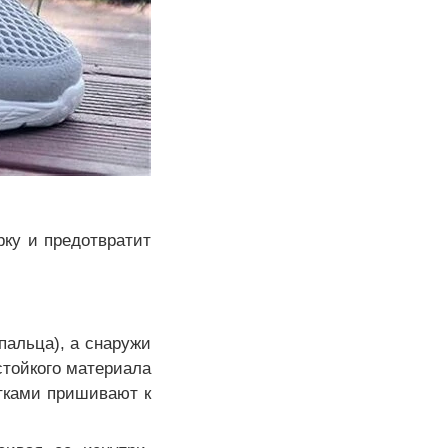
рку и предотвратит
пальца), а снаружи
стойкого материала
итками пришивают к