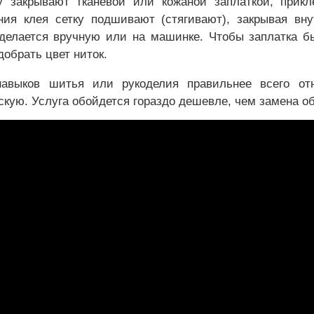
 закрывают тканевой или кожаной заплаткой, прикл
ия клея сетку подшивают (стягивают), закрывая вну
делается вручную или на машинке. Чтобы заплатка б
добрать цвет ниток.
навыков шитья или рукоделия правильнее всего отн
кую. Услуга обойдется гораздо дешевле, чем замена о