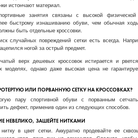
инки истончают материал.
Спортивные занятия связаны с высокой физической 
лее быстрому изнашиванию обуви, чем обычная ходь
олжны быть отдельные кроссовки.
иск случайных повреждений сетки есть всегда. Напри
ацепился ногой за острый предмет.
тчатый верх дешевых кроссовок истирается и рветс
х моделях, однако даже высокая цена не гарантирует
РОТЕРТУЮ ИЛИ ПОРВАННУЮ СЕТКУ НА КРОССОВКАХ?
огую пару спортивной обуви с порванным сетчат
ить дефект, применив один из следующих способов.
ИЕ НЕВЕЛИКО, ЗАШЕЙТЕ НИТКАМИ
 нитку в цвет сетки. Аккуратно продевайте ее сквозь