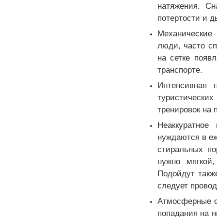
натяжения. Сн
потертости и д
Механические
люди, часто с
на сетке появ
транспорте.
Интенсивная 
туристически
тренировок на 
Неаккуратное
нуждаются в еж
стиральных по
нужно мягкой
Подойдут такж
следует прово
Атмосферные ос
попадания на н