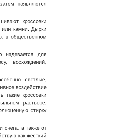
 затем появляются
шивают кроссовки
 или камни. Дырки
р, в общественном
о надевается для
су, восхождений,
собенно светлые,
сивное воздействие
ь такие кроссовки
ыльном растворе.
олноценную стирку
 снега, а также от
йствую как жесткий