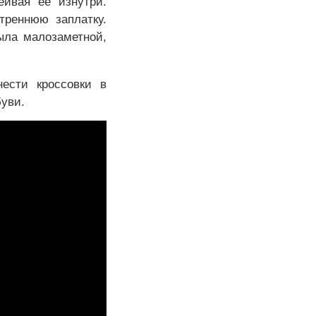
еивая ее изнутри.
треннюю заплатку.
ыла малозаметной,
ести кроссовки в
буви.