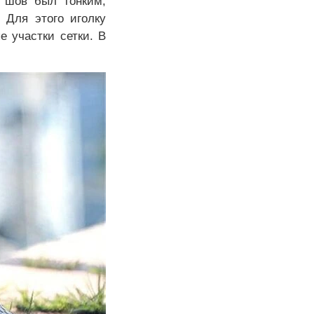
ы шов был тонким,
 Для этого иголку
е участки сетки. В