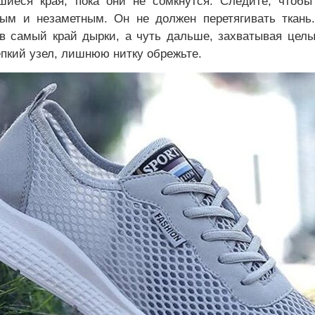
шиеся края, пока они не сомкнутся. Следите, чтоб
ным и незаметным. Он не должен перетягивать ткань.
в самый край дырки, а чуть дальше, захватывая целы
епкий узел, лишнюю нитку обрежьте.