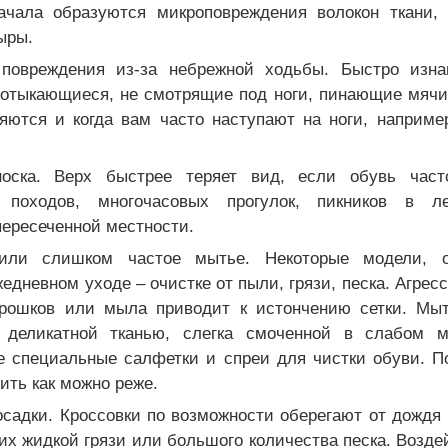
ачала образуются микроповреждения волокон ткани,
ыры.
 повреждения из-за небрежной ходьбы. Быстро изна
потыкающиеся, не смотрящие под ноги, пинающие мячи
ляются и когда вам часто наступают на ноги, наприме
носка. Верх быстрее теряет вид, если обувь част
х походов, многочасовых прогулок, пикников в ле
пересеченной местности.
 или слишком частое мытье. Некоторые модели, о
едневном уходе – очистке от пыли, грязи, песка. Агрес
рошков или мыла приводит к истончению сетки. Мыт
, деликатной тканью, слегка смоченной в слабом м
е специальные салфетки и спреи для чистки обуви. П
дить как можно реже.
адки. Кроссовки по возможности оберегают от дождя и
их жидкой грязи или большого количества песка. Возде