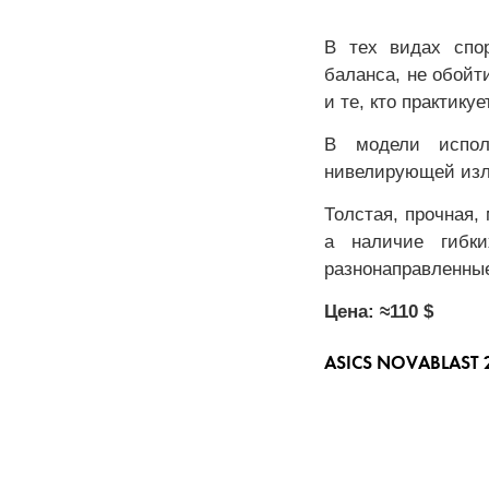
В тех видах спор
баланса, не обойт
и те, кто практику
В модели исполь
нивелирующей изл
Толстая, прочная,
а наличие гибки
разнонаправленные
Цена: ≈110 $
ASICS NOVABLAST 