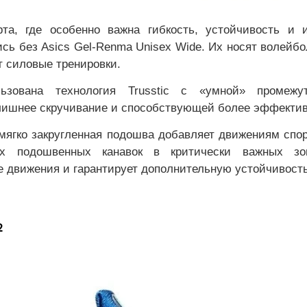
та, где особенно важна гибкость, устойчивость и 
ись без Asics Gel-Renma Unisex Wide. Их носят волейб
ет силовые тренировки.
зована технология Trusstic c «умной» промежу
ишнее скручивание и способствующей более эффектив
 мягко закругленная подошва добавляет движениям спо
х подошвенных канавок в критически важных зо
 движения и гарантирует дополнительную устойчивост
2