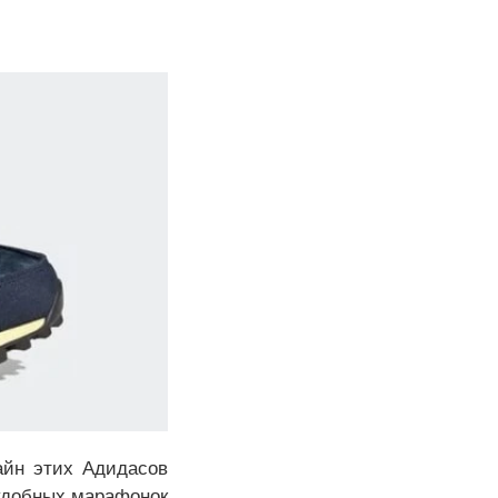
айн этих Адидасов
 удобных марафонок