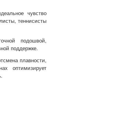
идеальное чувство
олисты, теннисисты
точной подошвой,
ной поддержке.
ртсмена плавности,
нах оптимизирует
ь.