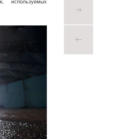
к, используемых
.