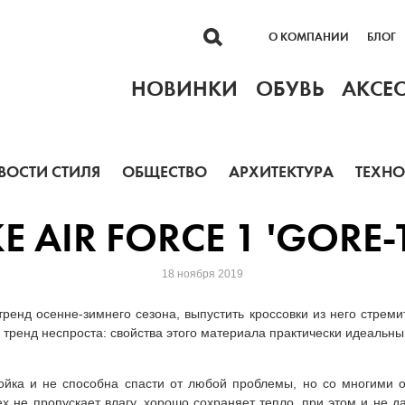
О КОМПАНИИ
БЛОГ
НОВИНКИ
ОБУВЬ
АКСЕ
ВОСТИ СТИЛЯ
ОБЩЕСТВО
АРХИТЕКТУРА
ТЕХН
E AIR FORCE 1 'GORE-
18 ноября 2019
тренд осенне-зимнего сезона, выпустить кроссовки из него стреми
 тренд неспроста: свойства этого материала практически идеальн
ойка и не способна спасти от любой проблемы, но со многими 
x не пропускает влагу, хорошо сохраняет тепло, при этом и не д