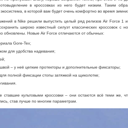
потовыделение в кроссовках из него будет низким. Таким обра
экосистема, в которой вам будет очень комфортно во время зимни
ажений в Nike решили выпустить целый ряд релизов Air Force 1 и
сохранить широко известный силуэт классических кроссовок с н
о обновлены. Новые Air Force отличаются от обычных:
риала Gore-Tex;
ком для удобства надевания;
ей;
швой – у неё цепкие протекторы и дополнительные фиксаторы;
для полной фиксации стопы затяжкой на щиколотке;
ёгивания.
е ставшие культовыми кроссовки – они остаются всё теми же, чт
ись, став лучше по многим параметрам.