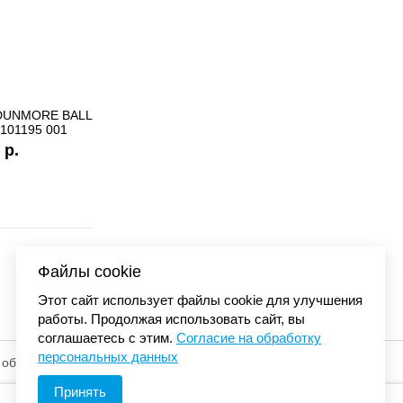
 BALL с
Бейсболка Carhartt 
01
сеткой синий/оранже
4 480 
Файлы cookie
Этот сайт использует файлы cookie для улучшения
работы. Продолжая использовать сайт, вы
соглашаетесь с этим.
Согласие на обработку
персональных данных
 обработку
© «Элемент». 2013-2026 Все права защищены.
Принять