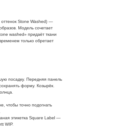
, оттенок Stone Washed) —
образов. Модель сочетает
tone washed» придаёт ткани
 временем только обретает
шую посадку. Передняя панель
сохранять форму. Козырёк.
олнца.
ке, чтобы точно подогнать
.
ная этикетка Square Label —
tt WIP.