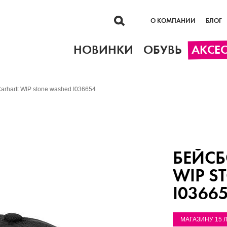
О КОМПАНИИ
БЛОГ
НОВИНКИ
ОБУВЬ
АКСЕ
arhartt WIP stone washed I036654
БЕЙСБ
WIP S
I0366
МАГАЗИНУ 15 