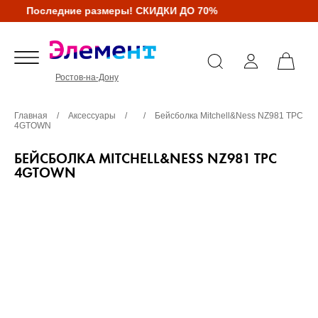
Последние размеры! СКИДКИ ДО 70%
Ростов-на-Дону
Главная
/
Аксессуары
/
/
Бейсболка Mitchell&Ness NZ981 TPC
4GTOWN
БЕЙСБОЛКА MITCHELL&NESS NZ981 TPC
4GTOWN