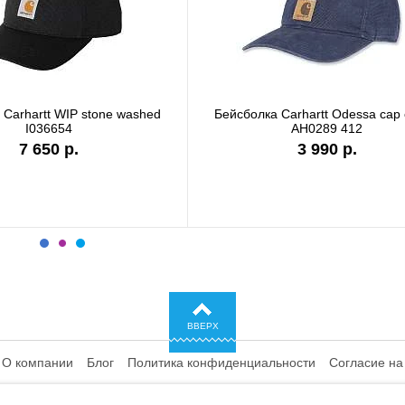
Бейсболка Carhartt WIP I028876 black
Бейсболка Carhar
сеткой черн
6 990 р.
4 4
ВВЕРХ
О компании
Блог
Политика конфиденциальности
Согласие на