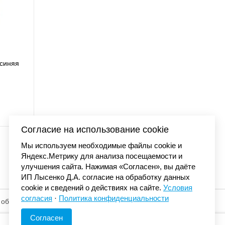
tt DUNMORE BALL с
Бейсболк
ый 101195 001
сеткой с
80 р.
Согласие на использование cookie
Мы используем необходимые файлы cookie и
Яндекс.Метрику для анализа посещаемости и
улучшения сайта. Нажимая «Согласен», вы даёте
ИП Лысенко Д.А. согласие на обработку данных
cookie и сведений о действиях на сайте.
Условия
согласия
·
Политика конфиденциальности
 обработку
© «Элемент». 2013-2026 Все права защищены.
Согласен