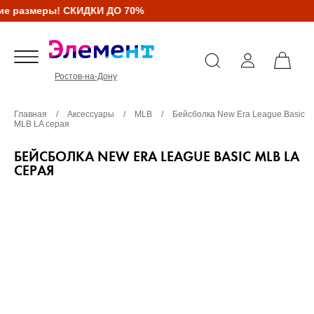
е размеры! СКИДКИ ДО 70%
Ростов-на-Дону
Главная
/
Аксессуары
/
MLB
/
Бейсболка New Era League Basic
MLB LA серая
БЕЙСБОЛКА NEW ERA LEAGUE BASIC MLB LA
СЕРАЯ