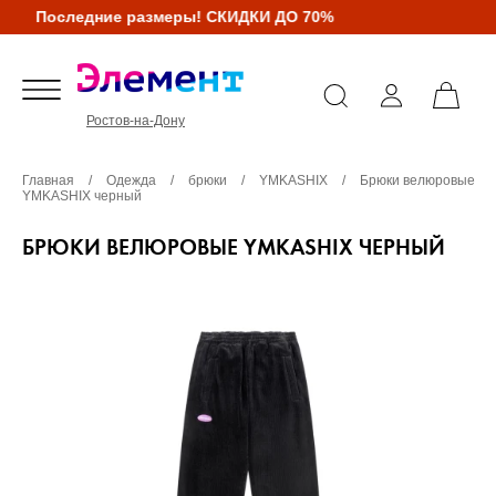
Последние размеры! СКИДКИ ДО 70%
Ростов-на-Дону
Главная
/
Одежда
/
брюки
/
YMKASHIX
/
Брюки велюровые
YMKASHIX черный
БРЮКИ ВЕЛЮРОВЫЕ YMKASHIX ЧЕРНЫЙ