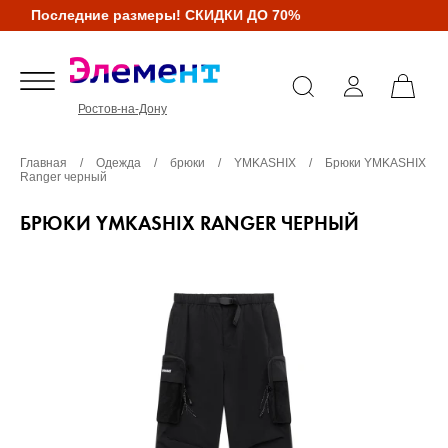
Последние размеры! СКИДКИ ДО 70%
Ростов-на-Дону
Главная
/
Одежда
/
брюки
/
YMKASHIX
/
Брюки YMKASHIX
Ranger черный
БРЮКИ YMKASHIX RANGER ЧЕРНЫЙ