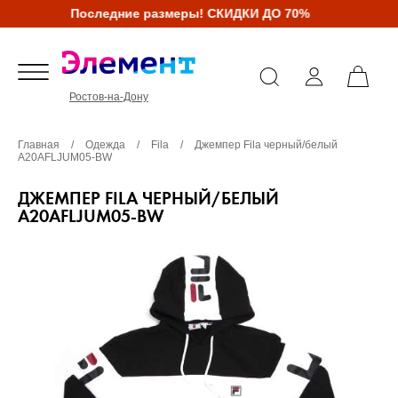
Последние размеры! СКИДКИ ДО 70%
Ростов-на-Дону
Главная
/
Одежда
/
Fila
/
Джемпер Fila черный/белый
A20AFLJUM05-BW
ДЖЕМПЕР FILA ЧЕРНЫЙ/БЕЛЫЙ
A20AFLJUM05-BW