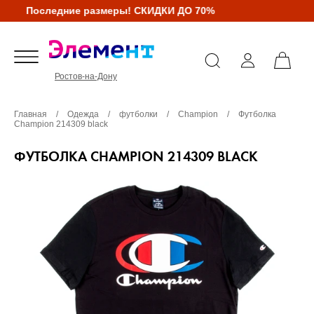
Последние размеры! СКИДКИ ДО 70%
Ростов-на-Дону
Главная
/
Одежда
/
футболки
/
Champion
/
Футболка
Champion 214309 black
ФУТБОЛКА CHAMPION 214309 BLACK