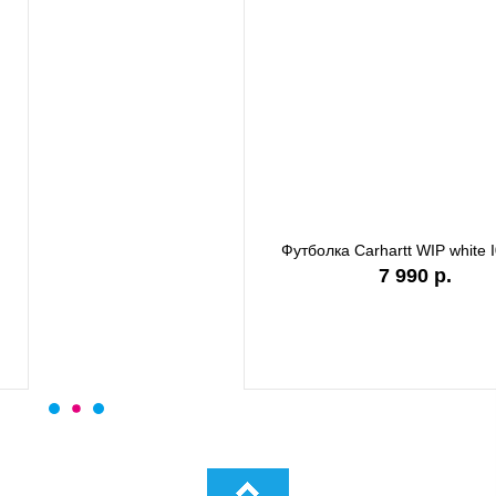
а Carhartt WIP garment dyed
Футболка Carhartt WIP stone
I036185
I036220
9 890 р.
7 990 р.