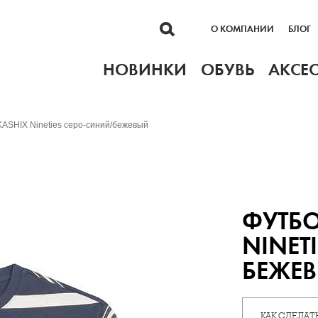
О КОМПАНИИ
БЛОГ
НОВИНКИ
ОБУВЬ
АКСЕ
ASHIX Nineties серо-синий/бежевый
ФУТБО
NINET
БЕЖЕ
КАК СДЕЛАТЬ