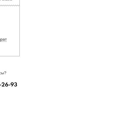
врат
сы?
-26-93