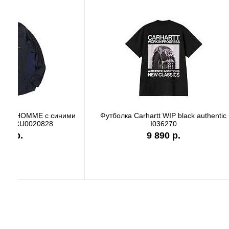
Футболка Carhartt WIP white I036244
Футболк
7 990 р.