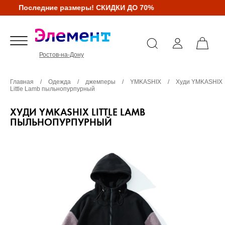
Последние размеры! СКИДКИ ДО 70%
Ростов-на-Дону
Главная
/
Одежда
/
джемперы
/
YMKASHIX
/
Худи YMKASHIX
Little Lamb пыльнопурпурный
ХУДИ YMKASHIX LITTLE LAMB
ПЫЛЬНОПУРПУРНЫЙ