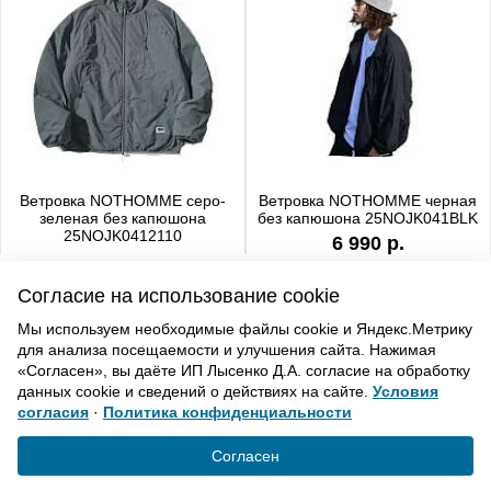
Ветровка NOTHOMME серо-
Ветровка NOTHOMME черная
зеленая без капюшона
без капюшона 25NOJK041BLK
25NOJK0412110
6 990 р.
6 990 р.
Согласие на использование cookie
Мы используем необходимые файлы cookie и Яндекс.Метрику
для анализа посещаемости и улучшения сайта. Нажимая
ВВЕРХ
«Согласен», вы даёте ИП Лысенко Д.А. согласие на обработку
данных cookie и сведений о действиях на сайте.
Условия
согласия
·
Политика конфиденциальности
Политика конфиденциальности
Согласие на обработку
Согласен
© «Элемент». 2013-2021 Все права защищены.