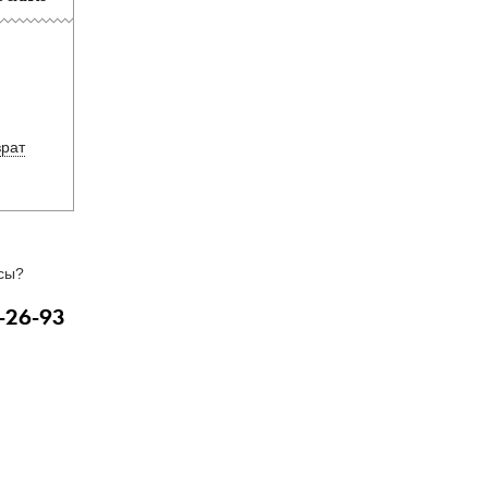
врат
сы?
-26-93