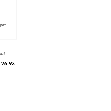
врат
сы?
-26-93