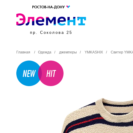
РОСТОВ-НА-ДОНУ
пр. Соколова 25
Главная
/
Одежда
/
джемперы
/
YMKASHIX
/
Свитер YMKA