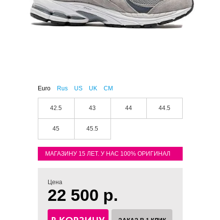
Euro
Rus
US
UK
CM
42.5
43
44
44.5
45
45.5
МАГАЗИНУ 15 ЛЕТ. У НАС 100% ОРИГИНАЛ
Цена
22 500 р.