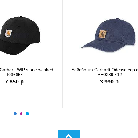
лка Carhartt WIP I028876 black
Бейсболка Carhartt DUNMO
сеткой черный 101195
6 990 р.
4 480 р.