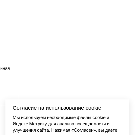
RE BALL с
Бейсболка Carhart
 001
сеткой синий/оран
4 48
Согласие на использование cookie
Мы используем необходимые файлы cookie и
Яндекс.Метрику для анализа посещаемости и
улучшения сайта. Нажимая «Согласен», вы даёте