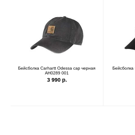
Бейсболка Carhartt Odessa cap серая
Бейсбо
AH0289 APH
3 990 р.