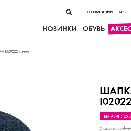
О КОМПАНИИ
БЛОГ
НОВИНКИ
ОБУВЬ
АКСЕ
WIP I020222 синяя
ШАПКА
I0202
МАГАЗИНУ 15 
4 7
Старая цена