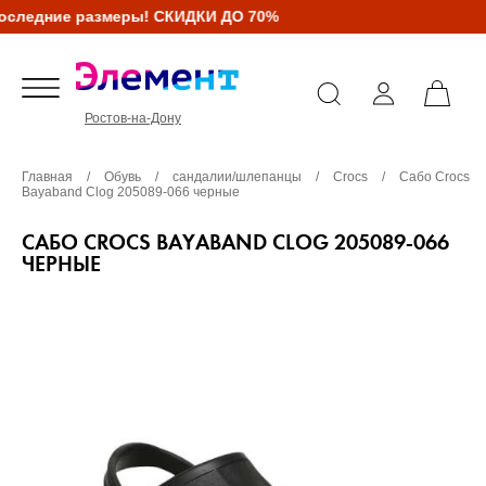
следние размеры! СКИДКИ ДО 70%
Ростов-на-Дону
Главная
/
Обувь
/
сандалии/шлепанцы
/
Crocs
/
Сабо Crocs
Bayaband Clog 205089-066 черные
САБО CROCS BAYABAND CLOG 205089-066
ЧЕРНЫЕ