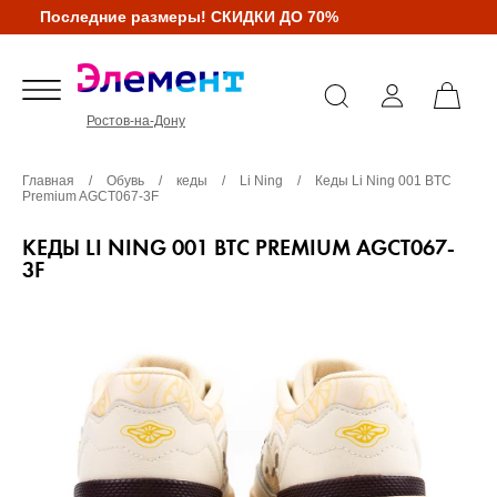
Последние размеры! СКИДКИ ДО 70%
Ростов-на-Дону
Главная
/
Обувь
/
кеды
/
Li Ning
/
Кеды Li Ning 001 BTC
Premium AGCT067-3F
КЕДЫ LI NING 001 BTC PREMIUM AGCT067-
3F