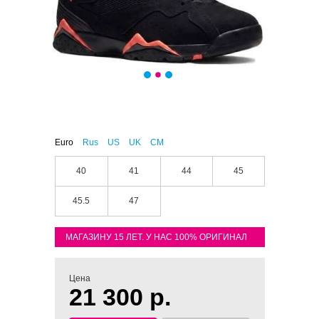
Euro
Rus
US
UK
CM
40
41
44
45
45.5
47
МАГАЗИНУ 15 ЛЕТ. У НАС 100% ОРИГИНАЛ
Цена
21 300 р.