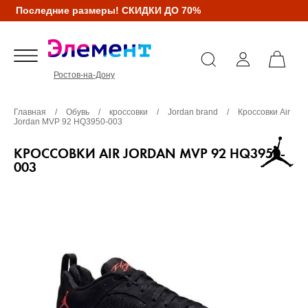
Последние размеры! СКИДКИ ДО 70%
Ростов-на-Дону
Главная
/
Обувь
/
кроссовки
/
Jordan brand
/
Кроссовки Air
Jordan MVP 92 HQ3950-003
КРОССОВКИ AIR JORDAN MVP 92 HQ3950-
003