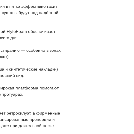
ки в пятке эффективно гасит
и суставы будут под надёжной
ной FlyteFoam обеспечивает
сего дня.
истиранию — особенно в зонах
сок).
а и синтетические накладки)
внешний вид.
 широкая платформа помогают
х тротуарах.
ает ретросилуэт, а фирменные
лансированные пропорции и
аже при длительной носке.