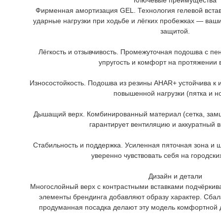
Ключевые преимущества
Фирменная амортизация GEL. Технология гелевой встав
ударные нагрузки при ходьбе и лёгких пробежках — ваш
защитой.
Лёгкость и отзывчивость. Промежуточная подошва с пе
упругость и комфорт на протяжении в
Износостойкость. Подошва из резины AHAR+ устойчива к 
повышенной нагрузки (пятка и но
Дышащий верх. Комбинированный материал (сетка, замш
гарантирует вентиляцию и аккуратный 
Стабильность и поддержка. Усиленная пяточная зона и
уверенно чувствовать себя на городски
Дизайн и детали
Многослойный верх с контрастными вставками подчёркив
элементы брендинга добавляют образу характер. Сба
продуманная посадка делают эту модель комфортной д