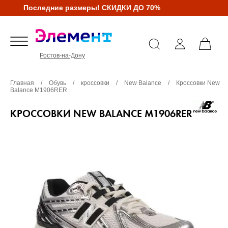
Последние размеры! СКИДКИ ДО 70%
Ростов-на-Дону
Главная
/
Обувь
/
кроссовки
/
New Balance
/
Кроссовки New
Balance M1906RER
КРОССОВКИ NEW BALANCE M1906RER