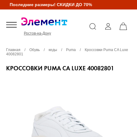
Последние размеры! СКИДКИ ДО 70%
Ростов-на-Дону
Главная
/
Обувь
/
кеды
/
Puma
/
Кроссовки Puma CA Luxe
40082801
КРОССОВКИ PUMA CA LUXE 40082801