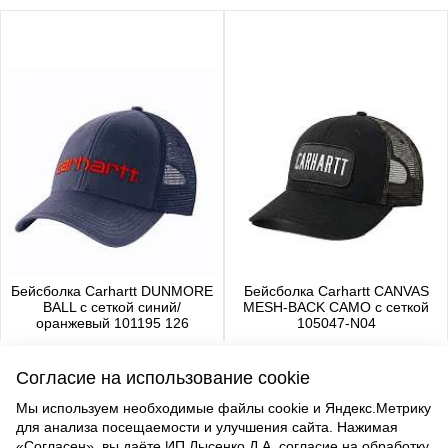
Бейсболка Carhartt DUNMORE
Бейсболка Carhartt CANVAS
BALL с сеткой синий/
MESH-BACK CAMO с сеткой
оранжевый 101195 126
105047-N04
4 480 р.
4 650 р.
Согласие на использование cookie
Мы используем необходимые файлы cookie и Яндекс.Метрику
для анализа посещаемости и улучшения сайта. Нажимая
ВВЕРХ
«Согласен», вы даёте ИП Лысенко Д.А. согласие на обработку