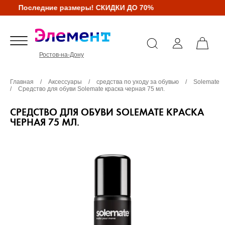
Последние размеры! СКИДКИ ДО 70%
Ростов-на-Дону
Главная
/
Аксессуары
/
средства по уходу за обувью
/
Solemate
/
Средство для обуви Solemate краска черная 75 мл.
СРЕДСТВО ДЛЯ ОБУВИ SOLEMATE КРАСКА
ЧЕРНАЯ 75 МЛ.