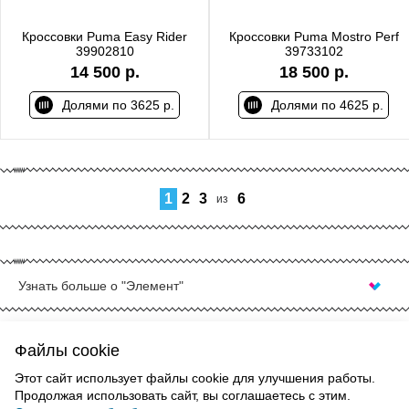
Кроссовки Puma Easy Rider
Кроссовки Puma Mostro Perf
39902810
39733102
14 500 р.
18 500 р.
Долями по 3625 р.
Долями по 4625 р.
1
2
3
6
из
Узнать больше о "Элемент"
ЫЕ КРОССОВКИ В
Кожаные крос
найти в наших
городе Ростов
Файлы cookie
сможет удовле
шему мнению — лучшее решение
ВВЕРХ
покупателя — 
Этот сайт использует файлы cookie для улучшения работы.
я тех людей, кто предпочитает
Продолжая использовать сайт, вы соглашаетесь с этим.
чёрно-белых р
о них», ведь по-сути они требуют